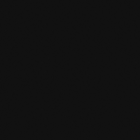
Produktspezifikation
mafi Declare Label red list free.pdf