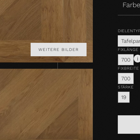
Farbe
DIELENTY
Tafelpa
FIXLÄNGE
WEITERE BILDER
700
FIXBREITE
700
STÄRKE
19