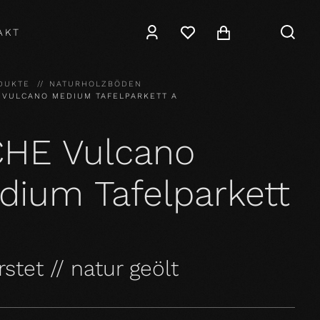
AKT
DUKTE
NATURHOLZBÖDEN
 VULCANO MEDIUM TAFELPARKETT A
CHE Vulcano
dium Tafelparkett
stet // natur geölt