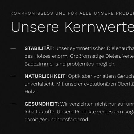
KOMPROMISSLOS UND FÜR ALLE UNSERE PRODU
Unsere Kernwert
STABILITÄT
: unser symmetrischer Dielenaufba
des Holzes enorm. Großformatige Dielen, Ver
Badezimmer sind problemlos möglich.
NATÜRLICHKEIT
: Optik aber vor allem Geruc
unverfälscht. Mit unserer evolutionären Oberf
Holz.
GESUNDHEIT
: Wir verzichten nicht nur auf u
Inhaltsstoffe. Unsere Produkte verbessern so
damit gesundheitsfördernd.