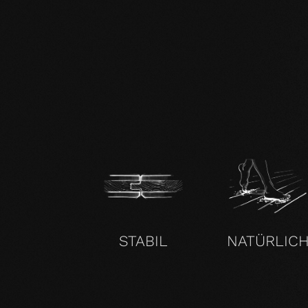
mafi Naturholzboden Eiche SHI-
Produktpass.pdf
STABIL
NATÜRLIC