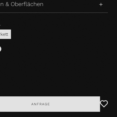
n & Oberflächen
P
rkett
ANFRAGE