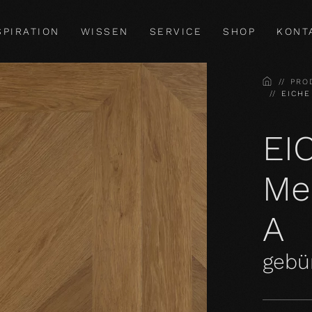
SPIRATION
WISSEN
SERVICE
SHOP
KONT
HOME
PRO
EICHE
EI
Me
A
gebür