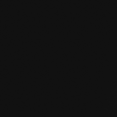
HPD Zertifikat.pdf
EN MAS certified green.pdf
mafi Living Product Challenge.pdf
DE FSC Zertifikat.pdf
DE mafi 360° Infoblatt.pdf