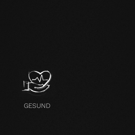
H
GESUND