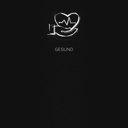
GESUND
KOMPROMISSLOS UND FÜR ALLE UNSERE PRODUKTE GÜLTIG
Unsere Kernwerte
STABILITÄT
: unser symmetrischer Dielenaufbau
verringert die natürliche Bewegung des Holzes enorm.
Großformatige Dielen, Verlegung auf Fußbodenheizung
oder im Badezimmer sind problemlos möglich.
NATÜRLICHKEIT
: Optik aber vor allem Geruch und
Gefühl unsere Produkte sind unverfälscht. Mit unserer