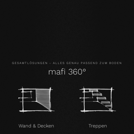
evolutionären Oberfläche leben und laufen Sie auf
echtem Holz.
GESUNDHEIT
: Wir verzichten nicht nur auf unnötige und
vor allem unnatürliche Inhaltsstoffe. Unsere Produkte
verbessern sogar aktiv das Raumklima und wirken damit
gesundheitsfördernd.
GESAMTLÖSUNGEN - ALLES GENAU PASSEND ZUM BODEN
mafi 360°
Wand & Decken
Treppen