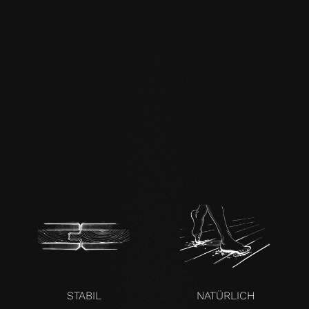
mafi Living Product
Challenge.pdf
DE FSC Zertifikat.pdf
DE mafi 360°
Infoblatt.pdf
mafi Naturholzboden
Esche SHI-
Produktpass.pdf
STABIL
NATÜRLICH