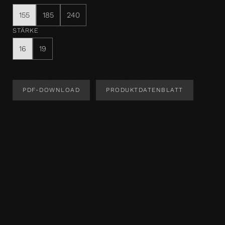
155
185
240
STÄRKE
16
19
PDF-DOWNLOAD
PRODUKTDATENBLATT
Produktdesign
Produktspezifikation