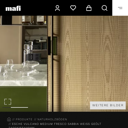
WEITERE BILDER
HOME
PRODUKTE
NATURHOLZBÖDEN
ESCHE VULCANO MEDIUM FRESCO SABBIA WEISS GEÖLT
2400X155X16MM