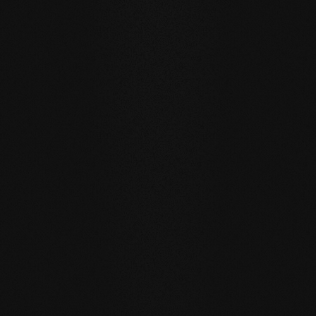
Schauraum Zhimu Home Furnishings
ESCHE Vulcano Medium Fresco Sabbia
LANGLEBIGKEIT UND RESISTENZ
Ein Boden für Generationen
Unsere Naturholzböden sind für einen nachhaltigen,
zukunftsträchtigen Alltag geschaffen.
WASSERRESISTENZ
:
Die Dielen können größere Mengen
Wasser aufnehmen als üblich, indem sie durch die
offenporige Oberfläche einen aktiven
Feuchtigkeitsaustausch mit der Raumluft pflegen.
EIGENREGENERATION
: Durch unsere Seifenpflege
rückgefettete Böden regenerieren viele kleine
Gebrauchsspuren von selbst – einfach durch die