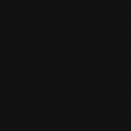
mafi Declare Label red
list free.pdf
HPD Zertifikat.pdf
EN MAS certified
green.pdf