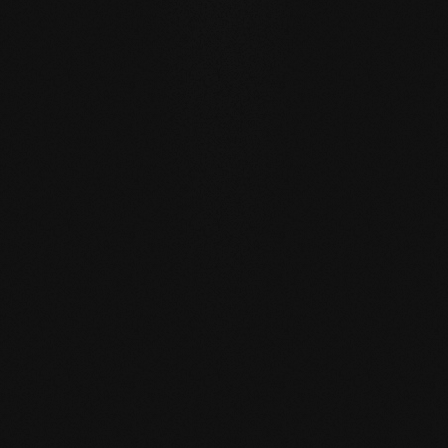
Feuchtpflege im Alltag.
REPARIERBAR
: anders als bei versiegelten Oberflächen
lassen sich betroffene Stellen lokal reparieren ohne die
gesamte Fläche neu behandeln zu müssen.
PASSEND ZUM GEWÄHLTEN BODEN
Zubehör
Holzbodenöl weiss
Holzbodenöl weiss
Holzbodense
1,0 l Einzelgebinde
2,5 l Einzelgebinde
weiss 1,0 l
Einzelgebin
ZUM PRODUKT
ZUM PRODUKT
ZUM PRODUK