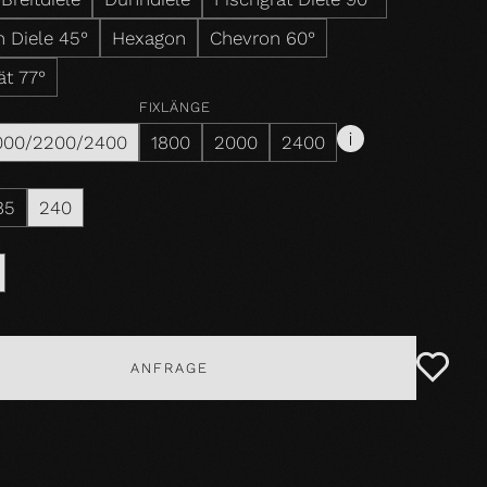
 Diele 45°
Hexagon
Chevron 60°
ät 77°
FIXLÄNGE
000/2200/2400
1800
2000
2400
85
240
ANFRAGE