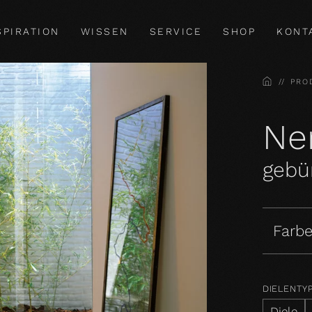
SPIRATION
WISSEN
SERVICE
SHOP
KONT
HOME
PRO
Ne
gebür
Farbe
DIELENTY
Diele