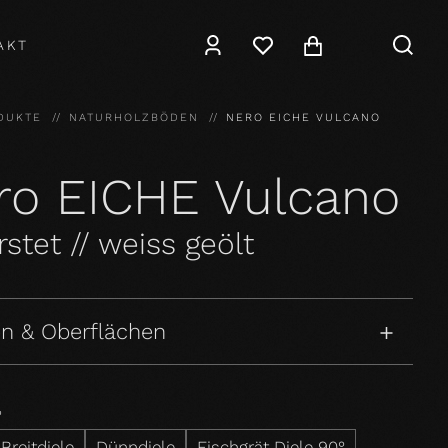
AKT
DUKTE
NATURHOLZBÖDEN
NERO EICHE VULCANO
ro EICHE Vulcano
stet // weiss geölt
n & Oberflächen
P
Breitdiele
Dünndiele
Fischgrät Diele 90°