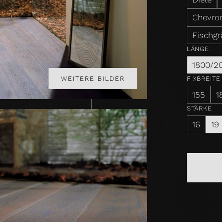
Chevron
Fischgr
LÄNGE
1800/2
FIXBREITE
WEITERE BILDER
155
1
STÄRKE
16
19