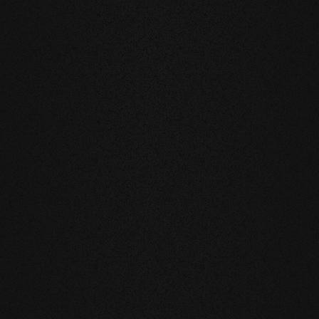
7°
subtil und doch neu
77° Dielen. Anders als
 der 77° Dielen aus der
ten Winkels aus und
 Form und
rscheint in ihrer