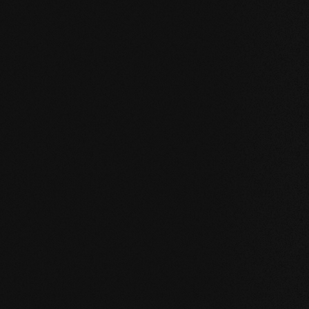
EICHE Astrein Fischgrät 90°
EICHE Asti
gebürstet / weiss geölt
gebürstet / nat