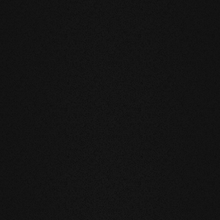
g FISCHGRÄT 90°
EICHE Vulcano Medium
Fischgrät 90°
ur geölt
gebürstet / natur geölt