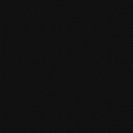
UNSER FISCHGRÄT EINFACH ERKLÄR
Vorteile & Ch
erhältlich in unterschiedlichen 
generell großformatige Dimensi
zwei Winkelvarianten zur Auswah
vorbereitet: 50% mit Feder an de
öffnet Räume oder akzentuiert 
unterschiedliche Lichtbrechung 
ideal für moderne oder klassis