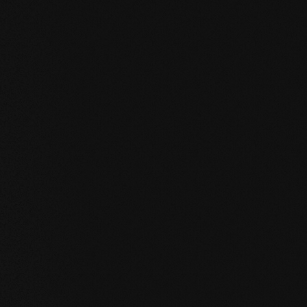
chskelett, wonach er
nt wurde. Es entstehen Reihen aus
täben, welche an ihrer Spitze
erden.
smuster sorgt für eine einzigartige
im Raum. Speziell in großen
ie volle Wirkung entfaltet. Das gilt
s auch gewerbliche Flächen, die auf
 zeitlosen Klassiker in modernem