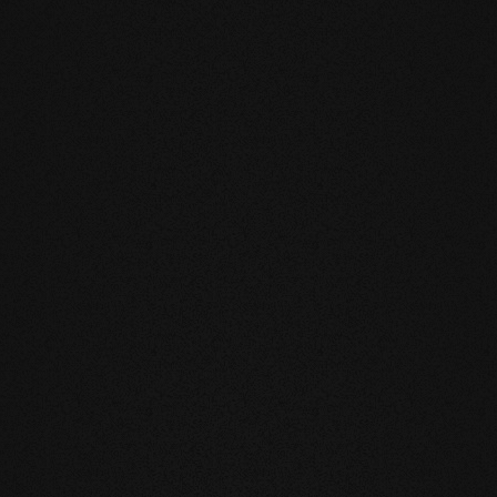
Gräten von einem Fis
schlussendlich benan
jeweils zwei Parketts
zueinander verlegt w
Ein gezacktes Verlauf
und prägnante Optik 
Räumlichkeiten wird d
sowohl für private al
der Suche nach einem
Gewand sind.