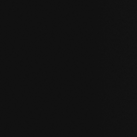
DIE NEUINTERPRETATION:
Fischgrät 7
Auf den berühmten zweiten Blick: 
zeigen sich unsere neuen Fischgrät 
unsere 90° Variante bricht die Optik
vermeintlichen Perfektion des rech
setzt einen Widerspruch zwischen
Wiederholung.
Unsere mafi Fischgrät 77° Variante e