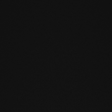
loss
Privat
in
EICHE Vulcano Medium Fischgrät 
Fischgrät 90°
DER KLASSIKER
Fischgr
Eine Anordnung im 90