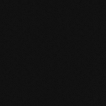
Privat
Hotel Sch
Mönchste
EICHE Vulcano Medium Fischgrät 90°
EICHE Astrein 