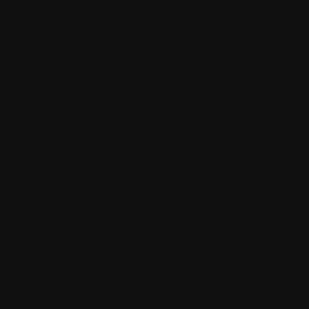
T:
arakteristika
Längen und Breiten als Fixdimension
onen
l: 90° oder 77°
r linken Seite und 50% Feder an der rechten Seite
Gänge
durch gegenläufige Maserung
che Wohnkonzepte