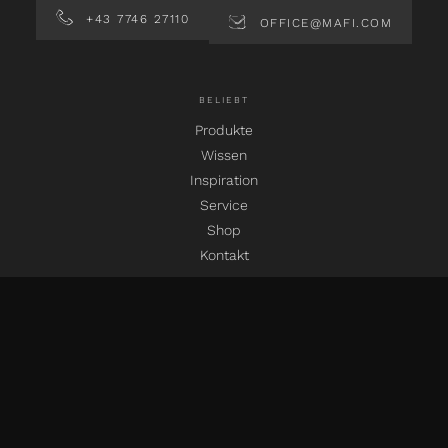
+43 7746 27110
OFFICE@MAFI.COM
BELIEBT
Produkte
Wissen
Inspiration
Service
Shop
Kontakt
SOCIAL MEDIA
instagram
facebook
pinterest
linkedin
youtube
SPRACHEN
EN
DE
IT