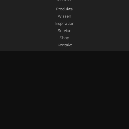
BELIEBT
Produkte
Wissen
Inspiration
Service
Shop
Kontakt
SOCIAL MEDIA
instagram
facebook
pinterest
linkedin
youtube
SPRACHEN
EN
DE
IT
Impressum und Datenschutz
AGB
© 2026 mafi Naturholzboden