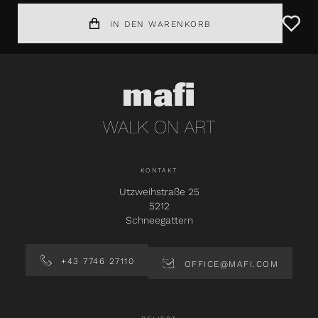
IN DEN WARENKORB
KONTAKT
Utzweihstraße 25
5212
Schneegattern
+43 7746 27110
OFFICE@MAFI.COM