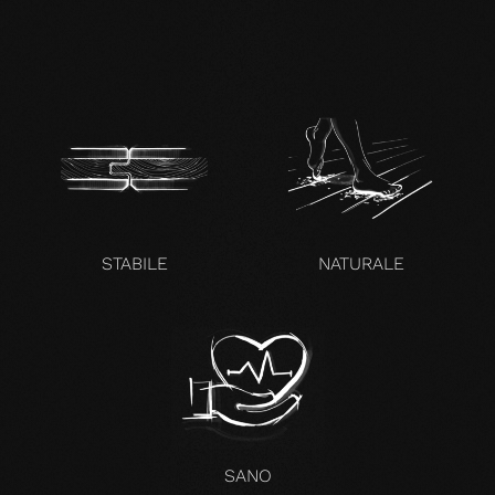
zertifikat-14352-10-1002-
BEECH-en.pdf
STABILE
NATURALE
SANO