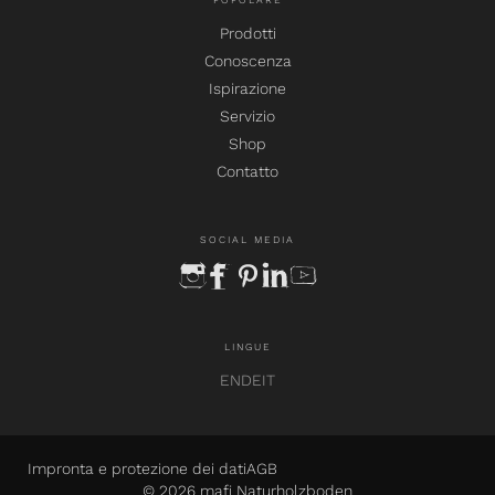
POPOLARE
Prodotti
Conoscenza
Ispirazione
Servizio
Shop
Contatto
SOCIAL MEDIA
instagram
facebook
pinterest
linkedin
youtube
LINGUE
EN
DE
IT
Impronta e protezione dei dati
AGB
© 2026 mafi Naturholzboden