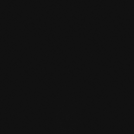
mafi Declare Label red
list free.pdf
HPD Zertifikat.pdf
EN MAS certified
green.pdf
mafi Living Product
Challenge.pdf
IT mafi 360°.pdf