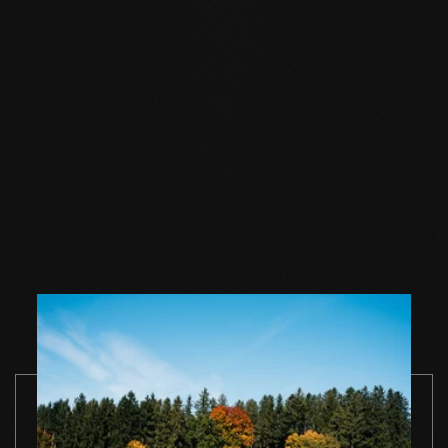
Accessori
Sapone per
Sapone per
Sapone per
pavimenti in legno
pavimenti in legno
pavimenti in
naturale 1 l
naturale 2,5 l
naturale 5 l
VAI AL PRODOTTO
VAI AL PRODOTTO
VAI AL PROD