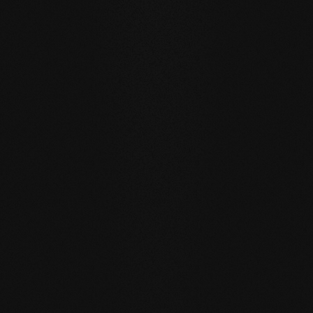
Un pavimento per generazioni
I nostri pavimenti in legno naturale sono fatti per una vita
quotidiana sostenibile e orientata al futuro.
RESISTENZA ALL'ACQUA
: grazie alla superficie a pori
aperti, le doghe possono assorbire quantità d'acqua
maggiori rispetto al solito, scambiando attivamente
l'umidità con l'aria della stanza.
RIGENERAZIONE PROPRIA
: i pavimenti reingrassati con
il nostro sapone rigenerano da soli molti piccoli segni di
usura, semplicemente idratandosi nella vita quotidiana.
RIPARABILE
: a differenza delle superfici sigillate, le aree
interessate possono essere riparate localmente senza
dover trattare nuovamente l'intera superficie.
CORRISPONDENZA CON IL PAVIMENTO SELEZIONATO