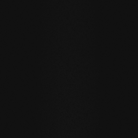
SENZA COMPROMESSI E VALIDO PER TUTTI I NOSTRI
PRODOTTI
I nostri valori fondamentali
STABILITÀ
: la struttura simmetrica delle doghe riduce
notevolmente il movimento naturale del legno. I listoni di
grande formato, l'installazione sul riscaldamento a
pavimento o in bagno sono possibili senza problemi.
NATURALEZZA
: l'aspetto, ma soprattutto il profumo e la
sensazione al tatto dei nostri prodotti sono
incontaminati. Con la nostra superficie evolutiva, vivete e
camminate sul vero legno.
SALUTE
: non ci limitiamo a evitare ingredienti inutili e
soprattutto innaturali. I nostri prodotti migliorano
attivamente il clima interno e hanno quindi un effetto
benefico sulla salute.