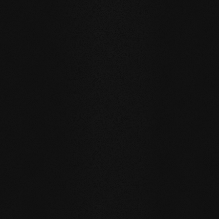
Esempi di riferimento
Privato
privato
Carving Club I
Carving Clu
DURATA E RESISTENZA