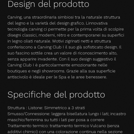
Design del prodotto
Carving, una straordinaria simbiosi tra la naturale struttura
del legno e la varietà del design grafico. Linnovativa
tecnologia carving ci permette per la prima volta di scolpire
disegni classici, moderni, rétro e contemporanei su superfici
in legno oliati naturale. Motivi zigrinati netti e struttura
conferiscono a Carving Club I il suo già sofisticato design. Il
suo fascino sottile crea un valore di riconoscimento alto,
senza apparire invadente. Con il suo design suggestivo il
Carving Club I è particolarmente emozionante nelle
boutiques e negli showrooms. Grazie alla sua superficie
antiscivolo è ideale per le Spa e le aree benessere.
Specifiche del prodotto
Struttura : Listone: Simmetrico a 3 strati
Smusso/Connessione: leggera bisellatura lungo i lati; incastro
maschio/femmina su tutti i lati per posa a correre
Trattamento termico: trattamento termico Vulcano (senza
additivi chimici) con una colorazione continua nella sezione