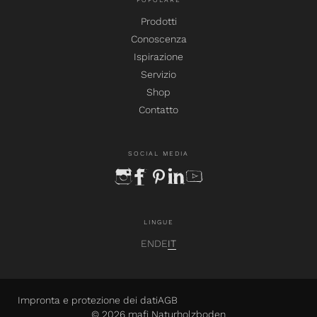
POPOLARE
Prodotti
Conoscenza
Ispirazione
Servizio
Shop
Contatto
SOCIAL MEDIA
instagram
facebook
pinterest
linkedin
youtube
LINGUE
EN
DE
IT
Impronta e protezione dei dati
AGB
© 2026 mafi Naturholzboden