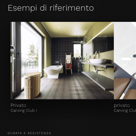
Esempi di riferimento
Privato
privato
Carving Club I
Carving Clu
DURATA E RESISTENZA