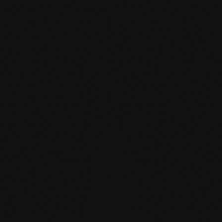
mafi Declare Label red
list free.pdf
HPD Zertifikat.pdf
EN MAS certified
green.pdf
mafi Living Product
Challenge.pdf
IT mafi 360°.pdf