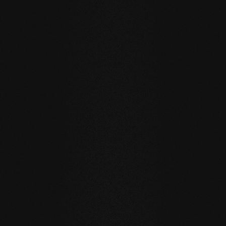
SENZA COMPROMESSI E VALIDO PER TUTTI I NOSTRI
PRODOTTI
I nostri valori fondamentali
STABILITÀ
: la struttura simmetrica delle doghe riduce
notevolmente il movimento naturale del legno. I listoni di
grande formato, l'installazione sul riscaldamento a
pavimento o in bagno sono possibili senza problemi.
NATURALEZZA
: l'aspetto, ma soprattutto il profumo e la
sensazione al tatto dei nostri prodotti sono
incontaminati. Con la nostra superficie evolutiva, vivete e
camminate sul vero legno.
SALUTE
: non ci limitiamo a evitare ingredienti inutili e
soprattutto innaturali. I nostri prodotti migliorano
attivamente il clima interno e hanno quindi un effetto
benefico sulla salute.