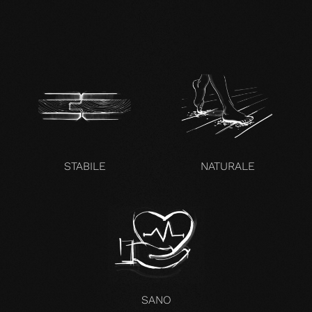
zertifikat-14352-10-1002-
BEECH-en.pdf
STABILE
NATURALE
SANO