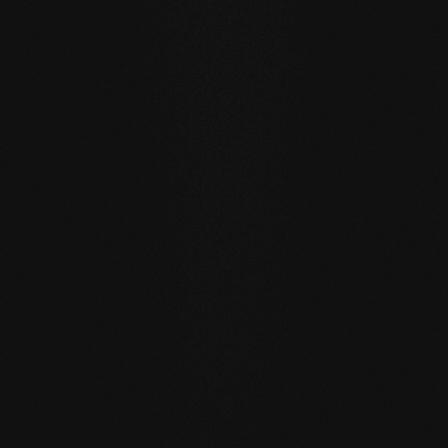
Un pavimento per generazioni
I nostri pavimenti in legno naturale sono fatti per una vita
quotidiana sostenibile e orientata al futuro.
RESISTENZA ALL'ACQUA
: grazie alla superficie a pori
aperti, le doghe possono assorbire quantità d'acqua
maggiori rispetto al solito, scambiando attivamente
l'umidità con l'aria della stanza.
RIGENERAZIONE PROPRIA
: i pavimenti reingrassati con
il nostro sapone rigenerano da soli molti piccoli segni di
usura, semplicemente idratandosi nella vita quotidiana.
RIPARABILE
: a differenza delle superfici sigillate, le aree
interessate possono essere riparate localmente senza
dover trattare nuovamente l'intera superficie.
CORRISPONDENZA CON IL PAVIMENTO SELEZIONATO