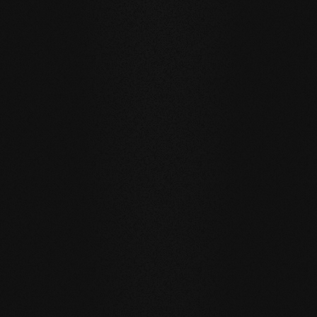
Esempi di riferimento
Privato
privato
Carving Club I
Carving Clu
DURATA E RESISTENZA