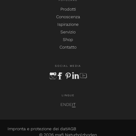
POPOLARE
Prodotti
Conoscenza
Ispirazione
Servizio
Shop
Contatto
SOCIAL MEDIA
instagram
facebook
pinterest
linkedin
youtube
LINGUE
EN
DE
IT
Impronta e protezione dei dati
AGB
© 2026 mafi Naturholzboden