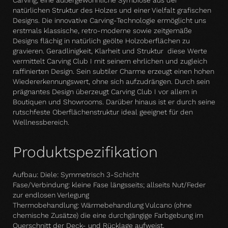
Carving, eine außergewöhnliche Symbiose aus der
natürlichen Struktur des Holzes und einer Vielfalt grafischen
Designs. Die innovative Carving-Technologie ermöglicht uns
erstmals klassische, retro-moderne sowie zeitgemäße
Designs flächig in natürlich geölte Holzoberflächen zu
gravieren. Geradlinigkeit, Klarheit und Struktur  diese Werte
vermittelt Carving Club I mit seinem ehrlichen und zugleich
raffinierten Design. Sein subtiler Charme erzeugt einen hohen
Wiedererkennungswert, ohne sich aufzudrängen. Durch sein
prägnantes Design überzeugt Carving Club I vor allem in
Boutiquen und Showrooms. Darüber hinaus ist er durch seine
rutschfeste Oberflächenstruktur ideal geeignet für den
Wellnessbereich.
Produktspezifikation
Aufbau: Diele: Symmetrisch 3-Schicht
Fase/Verbindung: kleine Fase längsseits; allseits Nut/Feder
zur endlosen Verlegung
Thermobehandlung: Wärmebehandlung Vulcano (ohne
chemische Zusätze) die eine durchgängige Farbgebung im
Querschnitt der Deck- und Rücklage aufweist.