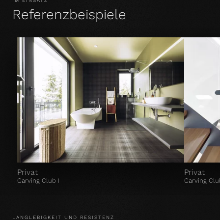
IM EINSATZ
Referenzbeispiele
Privat
Privat
Carving Club I
Carving Clu
LANGLEBIGKEIT UND RESISTENZ