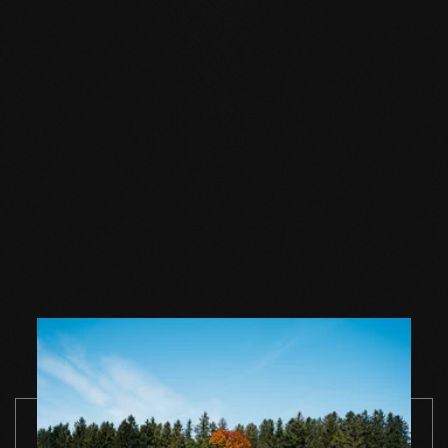
PASSEND ZUM GEWÄHLTEN BODEN
Zubehör
Holzbodenseife
Holzbodenseife
Holzbodense
natur 1,0 l
natur 2,5 l
natur 5,0 l
Einzelgebinde
Einzelgebinde
Einzelgebin
ZUM PRODUKT
ZUM PRODUKT
ZUM PRODUK