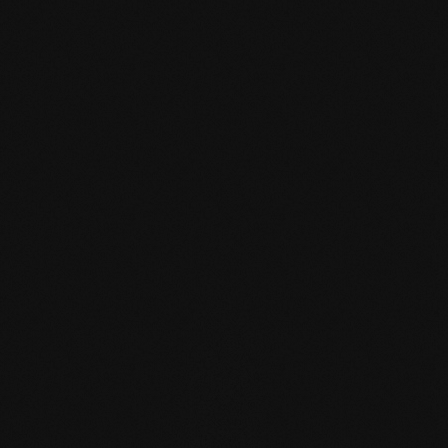
mafi Declare Label red
list free.pdf
HPD Zertifikat.pdf
EN MAS certified
green.pdf
mafi Living Product
Challenge.pdf
DE mafi 360°
Infoblatt.pdf