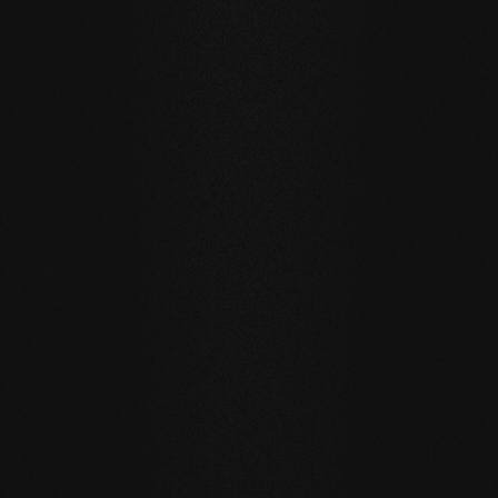
IM EINSATZ
Referenzbeispiele
Privat
Privat
Carving Club I
Carving Clu
LANGLEBIGKEIT UND RESISTENZ