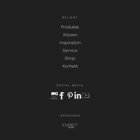
BELIEBT
Produkte
Wissen
Inspiration
Service
Shop
Kontakt
SOCIAL MEDIA
instagram
facebook
pinterest
linkedin
youtube
SPRACHEN
EN
DE
IT