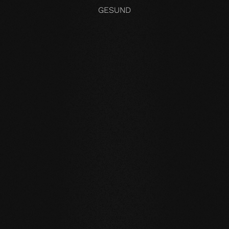
GESUND
KOMPROMISSLOS UND FÜR ALLE UNSERE PRODUKTE GÜLTIG
Unsere Kernwerte
STABILITÄT
: unser symmetrischer Dielenaufbau
verringert die natürliche Bewegung des Holzes enorm.
Großformatige Dielen, Verlegung auf Fußbodenheizung
oder im Badezimmer sind problemlos möglich.
NATÜRLICHKEIT
: Optik aber vor allem Geruch und
Gefühl unsere Produkte sind unverfälscht. Mit unserer
evolutionären Oberfläche leben und laufen Sie auf
echtem Holz.
GESUNDHEIT
: Wir verzichten nicht nur auf unnötige und
vor allem unnatürliche Inhaltsstoffe. Unsere Produkte
verbessern sogar aktiv das Raumklima und wirken damit
gesundheitsfördernd.