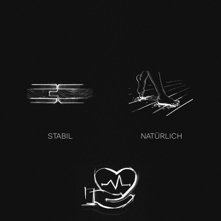
mafi Naturholzboden
Buche SHI-
Produktpass.pdf
STABIL
NATÜRLICH