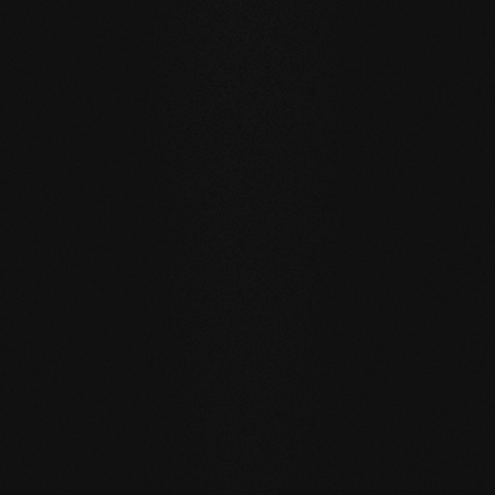
Ein Boden für Generationen
Unsere Naturholzböden sind für einen nachhaltigen,
zukunftsträchtigen Alltag geschaffen.
WASSERRESISTENZ
:
Die Dielen können größere Mengen
Wasser aufnehmen als üblich, indem sie durch die
offenporige Oberfläche einen aktiven
Feuchtigkeitsaustausch mit der Raumluft pflegen.
EIGENREGENERATION
: Durch unsere Seifenpflege
rückgefettete Böden regenerieren viele kleine
Gebrauchsspuren von selbst – einfach durch die
Feuchtpflege im Alltag.
REPARIERBAR
: anders als bei versiegelten Oberflächen
lassen sich betroffene Stellen lokal reparieren ohne die
gesamte Fläche neu behandeln zu müssen.