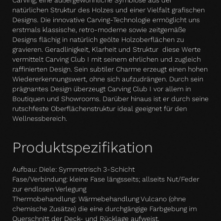
Carving, eine außergewöhnliche Symbiose aus der
natürlichen Struktur des Holzes und einer Vielfalt grafischen
Designs. Die innovative Carving-Technologie ermöglicht uns
erstmals klassische, retro-moderne sowie zeitgemäße
Designs flächig in natürlich geölte Holzoberflächen zu
gravieren. Geradlinigkeit, Klarheit und Struktur  diese Werte
vermittelt Carving Club I mit seinem ehrlichen und zugleich
raffinierten Design. Sein subtiler Charme erzeugt einen hohen
Wiedererkennungswert, ohne sich aufzudrängen. Durch sein
prägnantes Design überzeugt Carving Club I vor allem in
Boutiquen und Showrooms. Darüber hinaus ist er durch seine
rutschfeste Oberflächenstruktur ideal geeignet für den
Wellnessbereich.
Produktspezifikation
Aufbau: Diele: Symmetrisch 3-Schicht
Fase/Verbindung: kleine Fase längsseits; allseits Nut/Feder
zur endlosen Verlegung
Thermobehandlung: Wärmebehandlung Vulcano (ohne
chemische Zusätze) die eine durchgängige Farbgebung im
Querschnitt der Deck- und Rücklage aufweist.