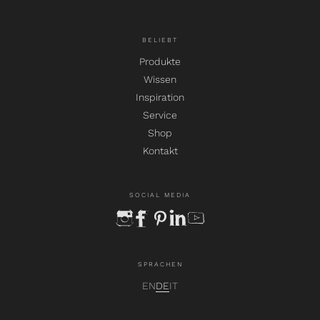
BELIEBT
Produkte
Wissen
Inspiration
Service
Shop
Kontakt
SOCIAL MEDIA
instagram
facebook
pinterest
linkedin
youtube
SPRACHEN
EN
DE
IT