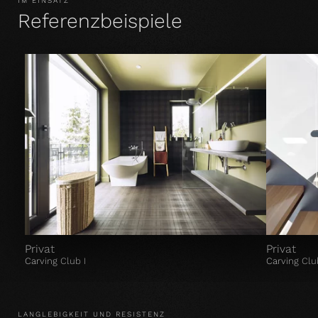
IM EINSATZ
Referenzbeispiele
Privat
Privat
Carving Club I
Carving Clu
LANGLEBIGKEIT UND RESISTENZ